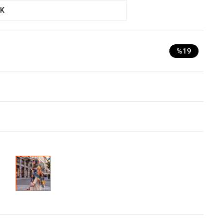
UK
%19