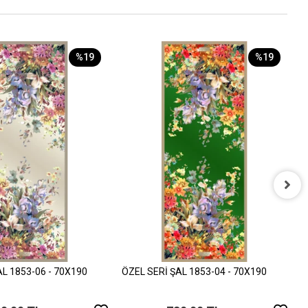
%19
%19
Ö
8
AL 1853-06 - 70X190
ÖZEL SERİ ŞAL 1853-04 - 70X190