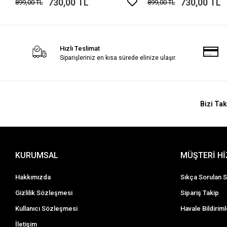
730,00 TL
730,00 TL
899,00 TL
899,00 TL
Hızlı Teslimat
Siparişleriniz en kısa sürede elinize ulaşır.
Bizi Tak
KURUMSAL
MÜŞTERİ H
Hakkımızda
Sıkça Sorulan S
Gizlilik Sözleşmesi
Sipariş Takip
Kullanıcı Sözleşmesi
Havale Bildiriml
İletişim