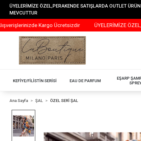
ÜYELERİMİZE ÖZEL,PERAKENDE SATIŞLARDA OUTLET ÜRÜNLER
MEVCUTTUR
rinizde Kargo Ücretsizdir
ÜYELERİMİZE ÖZEL,PERAKEND
EŞARP ŞAM
KEFİYE/FİLİSTİN SERİSİ
EAU DE PARFUM
SPRE
Ana Sayfa
ŞAL
ÖZEL SERİ ŞAL