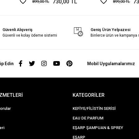
730,00 TL
73
899,00 TL
899,00 TL
Güvenli Alışveriş
Geniş Ürün Yelpazesi
Güvenli ve kolay ödeme sistemi
Binlerce ürün ve kampanya
ip Edin
Mobil Uygulamalarımız
İZMETLERİ
KATEGORİLER
orular
KEFİYE/FİLİSTİN SERİSİ
EAU DE PARFUM
eri
EŞARP ŞAMPUAN & SPREY
EŞARP