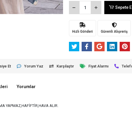
Sepete E
Hızlı Gönderi
Güvenli Alışveriş
siye Et
Yorum Yaz
Karşılaştır
Fiyat Alarmı
Telef
leri
Yorumlar
A YAPMAZ,HAFİFTİR,HAVA ALIR.