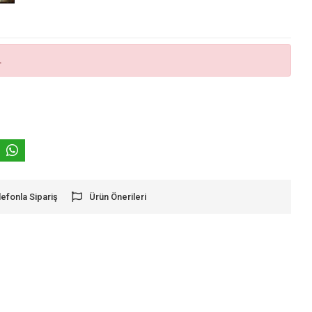
.
lefonla Sipariş
Ürün Önerileri