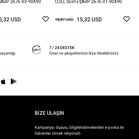
ŞARP 2676-03-90X90
ÖZEL SERİ EŞARP 2676-01-90X90
5,32 USD
15,32 USD
18,87 USD
7 / 24 DESTEK
 seçeneği
Öneri ve şikayetlerinizi bize iletebilirsiniz.
BİZE ULAŞIN
Kampanya, duyuru, bilgilendirmelerden e-posta ile
haberdar olmak istiyorum.