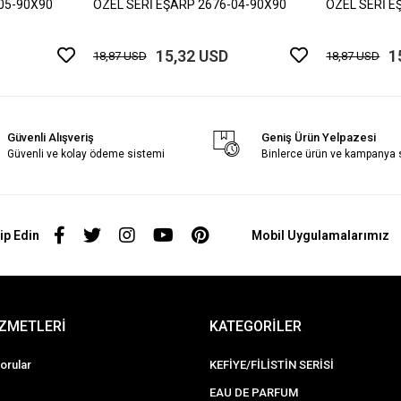
05-90X90
ÖZEL SERİ EŞARP 2676-04-90X90
ÖZEL SERİ E
15,32 USD
1
18,87 USD
18,87 USD
Güvenli Alışveriş
Geniş Ürün Yelpazesi
Güvenli ve kolay ödeme sistemi
Binlerce ürün ve kampanya
ip Edin
Mobil Uygulamalarımız
İZMETLERİ
KATEGORİLER
orular
KEFİYE/FİLİSTİN SERİSİ
EAU DE PARFUM