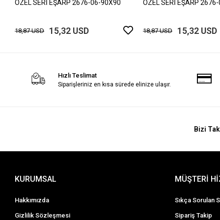
ÖZEL SERİ EŞARP 2676-06-90X90
ÖZEL SERİ EŞARP 2676-
15,32 USD
15,32 USD
18,87 USD
18,87 USD
Hızlı Teslimat
Siparişleriniz en kısa sürede elinize ulaşır.
Bizi Tak
KURUMSAL
MÜŞTERİ H
Hakkımızda
Sıkça Sorulan S
Gizlilik Sözleşmesi
Sipariş Takip