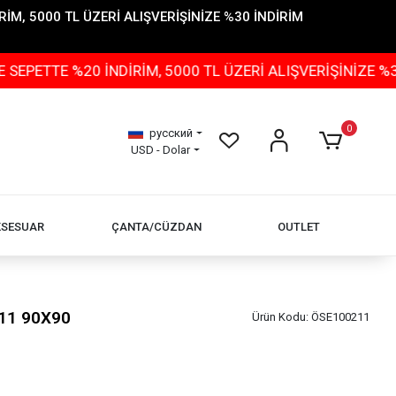
İM, 5000 TL ÜZERİ ALIŞVERİŞİNİZE %30 İNDİRİM
 %20 İNDİRİM, 5000 TL ÜZERİ ALIŞVERİŞİNİZE %30 İNDİR
0
русский
USD - Dolar
KSESUAR
ÇANTA/CÜZDAN
OUTLET
11 90X90
Ürün Kodu:
ÖSE100211