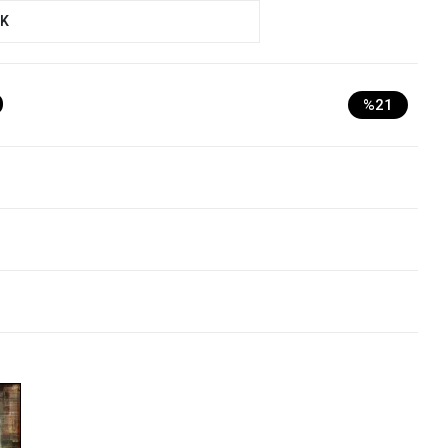
UK
D
%21