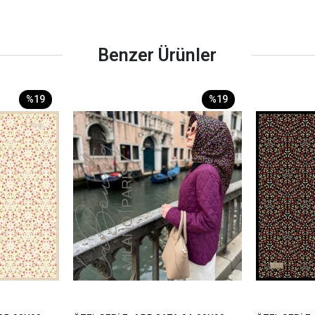
Benzer Ürünler
%19
%19