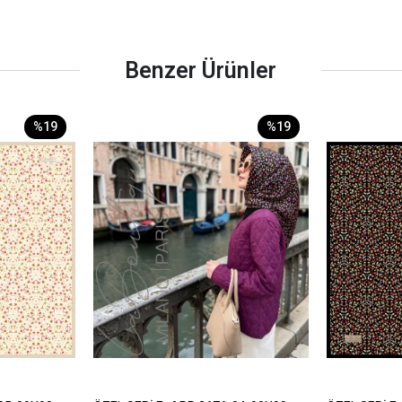
Benzer Ürünler
%19
%19