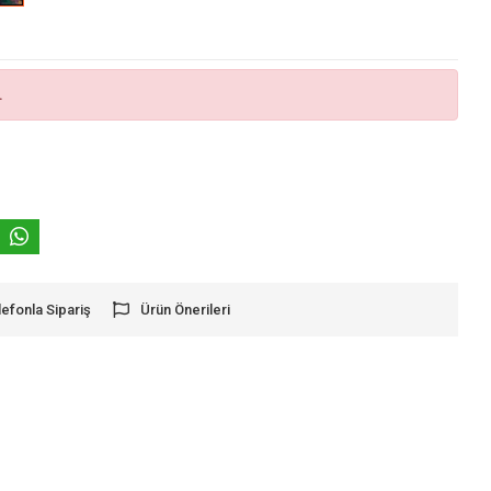
.
lefonla Sipariş
Ürün Önerileri