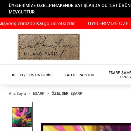
ÜYELERİMİZE ÖZEL,PERAKENDE SATIŞLARDA OUTLET ÜRÜNLER
MEVCUTTUR
rinizde Kargo Ücretsizdir
ÜYELERİMİZE ÖZEL,PERAKEN
EŞARP ŞAM
KEFİYE/FİLİSTİN SERİSİ
EAU DE PARFUM
SPRE
Ana Sayfa
EŞARP
ÖZEL SERİ EŞARP