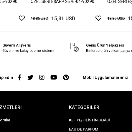
05-90X90
ÖZEL SERİ EŞARP 2676-04-90X90
ÖZEL SERİ E
15,31 USD
1
18,85 USD
18,85 USD
Güvenli Alışveriş
Geniş Ürün Yelpazesi
Güvenli ve kolay ödeme sistemi
Binlerce ürün ve kampanya
ip Edin
Mobil Uygulamalarımız
İZMETLERİ
KATEGORİLER
orular
KEFİYE/FİLİSTİN SERİSİ
EAU DE PARFUM