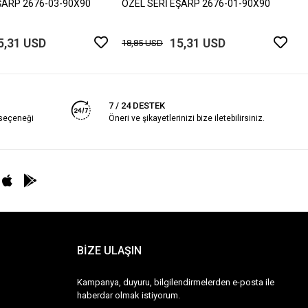
ŞARP 2676-03-90X90
ÖZEL SERİ EŞARP 2676-01-90X90
5,31 USD
15,31 USD
18,85 USD
7 / 24 DESTEK
 seçeneği
Öneri ve şikayetlerinizi bize iletebilirsiniz.
BİZE ULAŞIN
Kampanya, duyuru, bilgilendirmelerden e-posta ile
haberdar olmak istiyorum.