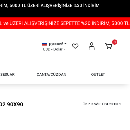
İM, 5000 TL ÜZERİ ALIŞVERİŞİNİZE %30 İNDİRİM
 ALIŞVERİŞİNİZE SEPETTE %20 İNDİRİM, 5000 TL ÜZERİ 
0
русский
USD - Dolar
KSESUAR
ÇANTA/CÜZDAN
OUTLET
02 90X90
Ürün Kodu:
ÖSE231302