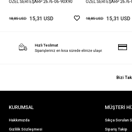
ÖZEL SERİ EŞARP 2676-06-90X90
ÖZEL SERİ EŞARP 2676-
15,31 USD
15,31 USD
18,85 USD
18,85 USD
Hızlı Teslimat
Siparişleriniz en kısa sürede elinize ulaşır.
Bizi Tak
KURUMSAL
MÜŞTERİ H
Hakkımızda
Sıkça Sorulan S
Gizlilik Sözleşmesi
Sipariş Takip