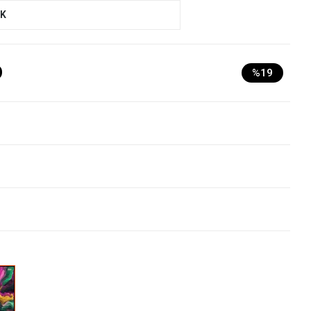
UK
D
%19