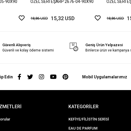
05-90X90
ÖZEL SERİ EŞARP 2676-04-90X90
ÖZEL SERİ E
15,32 USD
1
18,86 USD
18,86 USD
Güvenli Alışveriş
Geniş Ürün Yelpazesi
Güvenli ve kolay ödeme sistemi
Binlerce ürün ve kampanya
ip Edin
Mobil Uygulamalarımız
İZMETLERİ
KATEGORİLER
orular
KEFİYE/FİLİSTİN SERİSİ
EAU DE PARFUM