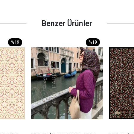
Benzer Ürünler
%19
%19