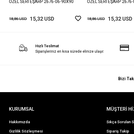
ÖZEL SERİ EŞARP 2676-06-90X90
ÖZEL SERİ EŞARP 2676-
15,32 USD
15,32 USD
18,86 USD
18,86 USD
Hızlı Teslimat
Siparişleriniz en kısa sürede elinize ulaşır.
Bizi Tak
KURUMSAL
MÜŞTERİ H
Hakkımızda
Sıkça Sorulan S
Gizlilik Sözleşmesi
Sipariş Takip