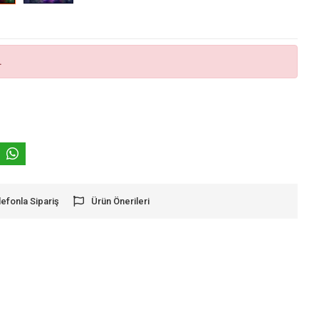
.
lefonla Sipariş
Ürün Önerileri