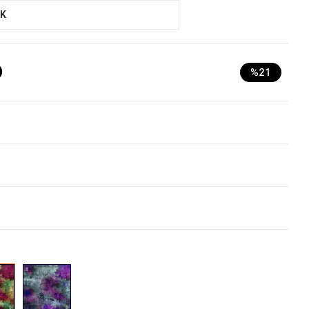
UK
D
%21