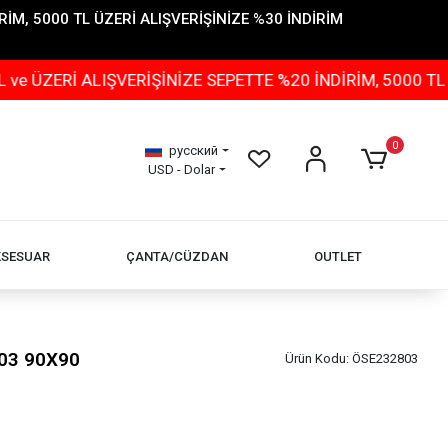
İM, 5000 TL ÜZERİ ALIŞVERİŞİNİZE %30 İNDİRİM
ALIŞVERİŞİNİZE SEPETTE %20 İNDİRİM, 5000 TL ÜZERİ A
0
русский
USD - Dolar
KSESUAR
ÇANTA/CÜZDAN
OUTLET
03 90X90
Ürün Kodu:
ÖSE232803