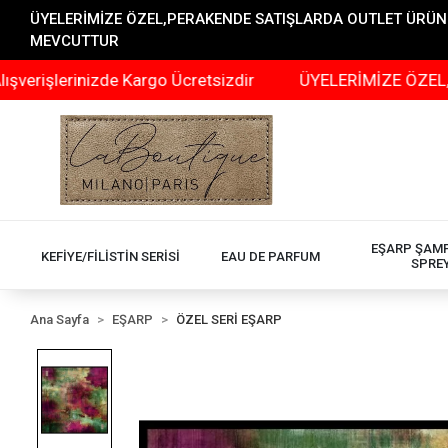
ÜYELERİMİZE ÖZEL,PERAKENDE SATIŞLARDA OUTLET ÜRÜNLER
MEVCUTTUR
inizde Kargo Ücretsizdir
ÜYELERİMİZE ÖZEL,PERAKEND
EŞARP ŞAM
KEFİYE/FİLİSTİN SERİSİ
EAU DE PARFUM
SPRE
Ana Sayfa
EŞARP
ÖZEL SERİ EŞARP