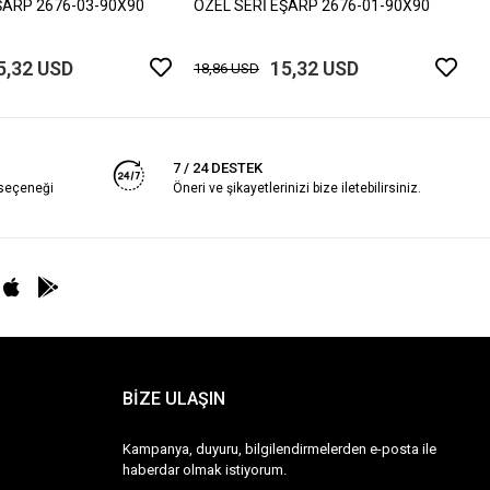
ŞARP 2676-03-90X90
ÖZEL SERİ EŞARP 2676-01-90X90
5,32 USD
15,32 USD
18,86 USD
7 / 24 DESTEK
 seçeneği
Öneri ve şikayetlerinizi bize iletebilirsiniz.
BİZE ULAŞIN
Kampanya, duyuru, bilgilendirmelerden e-posta ile
haberdar olmak istiyorum.