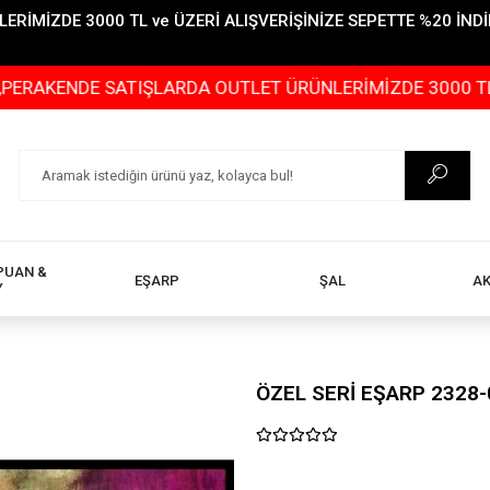
İMİZDE 3000 TL ve ÜZERİ ALIŞVERİŞİNİZE SEPETTE %20 İNDİR
E SATIŞLARDA OUTLET ÜRÜNLERİMİZDE 3000 TL ve ÜZERİ 
PUAN &
EŞARP
ŞAL
A
Y
ÖZEL SERİ EŞARP 2328-