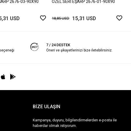
ŞARP 2676-03-90X90
ÖZEL SERİ EŞARP 2676-01-90X90
5,31 USD
15,31 USD
18,85 USD
7 / 24 DESTEK
 seçeneği
Öneri ve şikayetlerinizi bize iletebilirsiniz.
BİZE ULAŞIN
Kampanya, duyuru, bilgilendirmelerden e-posta ile
haberdar olmak istiyorum.