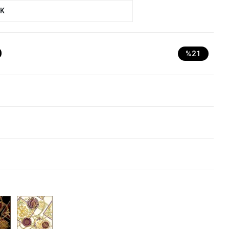
UK
D
%21