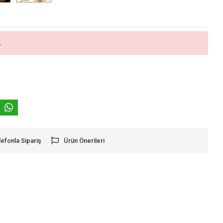
.
lefonla Sipariş
Ürün Önerileri