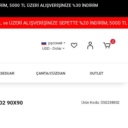
İM, 5000 TL ÜZERİ ALIŞVERİŞİNİZE %30 İNDİRİM
 ALIŞVERİŞİNİZE SEPETTE %20 İNDİRİM, 5000 TL ÜZERİ 
0
русский
USD - Dolar
KSESUAR
ÇANTA/CÜZDAN
OUTLET
02 90X90
Ürün Kodu:
ÖSE238302