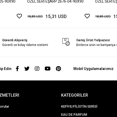
05-90X90
ÖZEL SERİ EŞARP 2676-04-90X90
ÖZEL SERİ E
15,31 USD
1
18,85 USD
18,85 USD
Güvenli Alışveriş
Geniş Ürün Yelpazesi
Güvenli ve kolay ödeme sistemi
Binlerce ürün ve kampanya
ip Edin
Mobil Uygulamalarımız
İZMETLERİ
KATEGORİLER
orular
KEFİYE/FİLİSTİN SERİSİ
EAU DE PARFUM