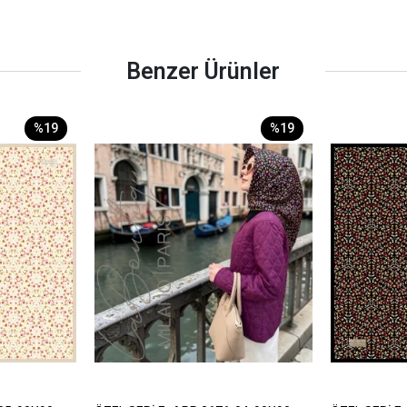
Benzer Ürünler
%19
%19