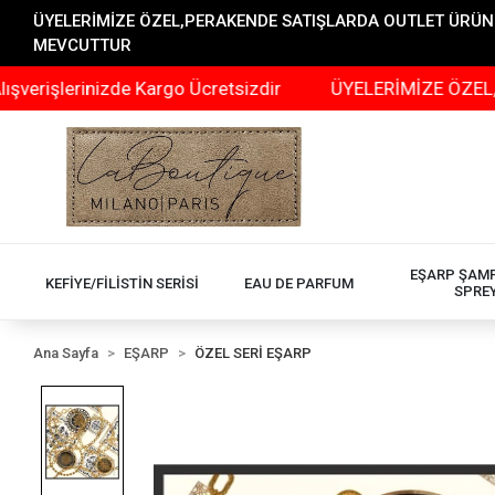
ÜYELERİMİZE ÖZEL,PERAKENDE SATIŞLARDA OUTLET ÜRÜNLER
MEVCUTTUR
rinizde Kargo Ücretsizdir
ÜYELERİMİZE ÖZEL,PERAKEN
EŞARP ŞAM
KEFİYE/FİLİSTİN SERİSİ
EAU DE PARFUM
SPRE
Ana Sayfa
EŞARP
ÖZEL SERİ EŞARP