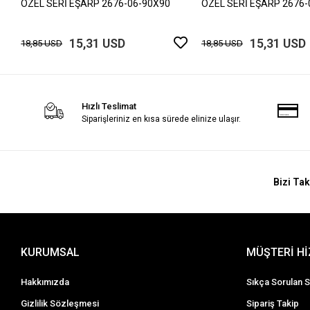
ÖZEL SERİ EŞARP 2676-06-90X90
ÖZEL SERİ EŞARP 2676-
15,31 USD
15,31 USD
18,85 USD
18,85 USD
Hızlı Teslimat
Siparişleriniz en kısa sürede elinize ulaşır.
Bizi Tak
KURUMSAL
MÜŞTERİ H
Hakkımızda
Sıkça Sorulan S
Gizlilik Sözleşmesi
Sipariş Takip