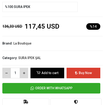
%100 SURA İPEK
117,45 USD
136,33 USD
%14
Brand:
La Boutique
Category:
SURA İPEK ŞAL
Add to cart
Buy Now
ORDER WITH WHATSAPP