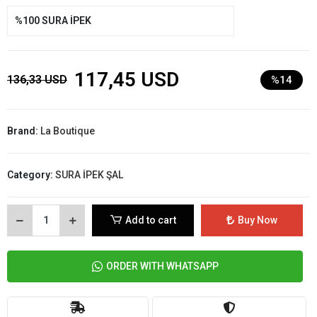
%100 SURA İPEK
117,45 USD
136,33 USD
%14
Brand:
La Boutique
Category:
SURA İPEK ŞAL
Add to cart
Buy Now
ORDER WITH WHATSAPP