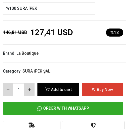
%100 SURA İPEK
127,41 USD
146,81 USD
%13
Brand:
La Boutique
Category:
SURA İPEK ŞAL
Add to cart
Buy Now
ORDER WITH WHATSAPP