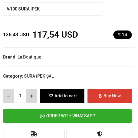
%100 SURA İPEK
117,54 USD
136,43 USD
%14
Brand:
La Boutique
Category:
SURA İPEK ŞAL
Add to cart
Buy Now
ORDER WITH WHATSAPP