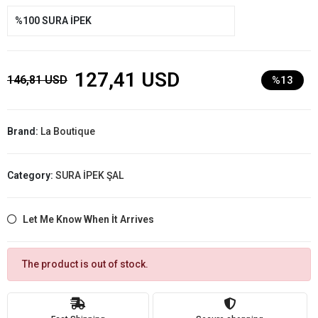
%100 SURA İPEK
127,41 USD
146,81 USD
%13
Brand:
La Boutique
Category:
SURA İPEK ŞAL
Let Me Know When İt Arrives
The product is out of stock.