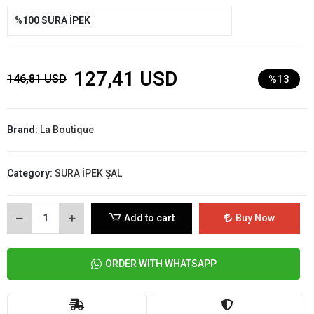
%100 SURA İPEK
127,41 USD
146,81 USD
%13
Brand:
La Boutique
Category:
SURA İPEK ŞAL
Add to cart
Buy Now
ORDER WITH WHATSAPP