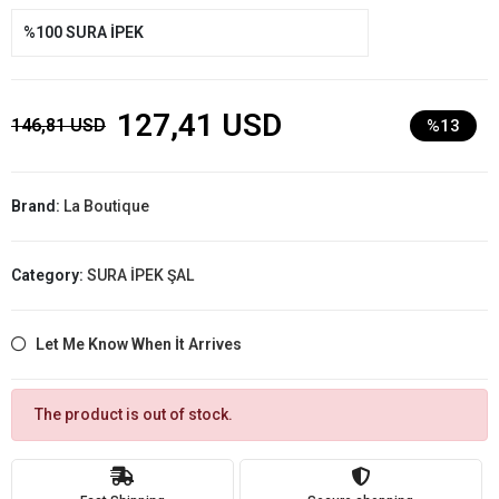
%100 SURA İPEK
127,41 USD
146,81 USD
%13
Brand:
La Boutique
Category:
SURA İPEK ŞAL
Let Me Know When İt Arrives
The product is out of stock.