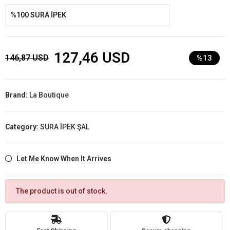
%100 SURA İPEK
127,46 USD
146,87 USD
%13
Brand:
La Boutique
Category:
SURA İPEK ŞAL
Let Me Know When İt Arrives
The product is out of stock.