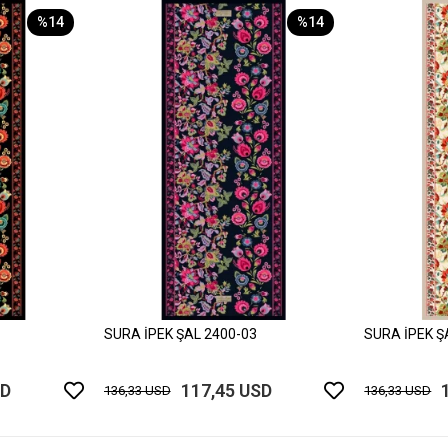
%14
%14
SURA İPEK ŞAL 2400-03
SURA İPEK Ş
SD
117,45 USD
136,33 USD
136,33 USD