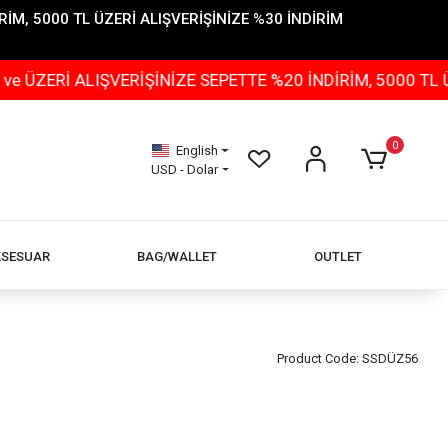
İM, 5000 TL ÜZERİ ALIŞVERİŞİNİZE %30 İNDİRİM
Rİ ALIŞVERİŞİNİZE SEPETTE %20 İNDİRİM, 5000 TL ÜZER
0
English
USD - Dolar
KSESUAR
BAG/WALLET
OUTLET
Product Code:
SSDÜZ56