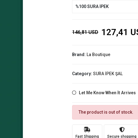
%100 SURA İPEK
127,41 U
146,81 USD
Brand:
La Boutique
Category:
SURA İPEK ŞAL
Let Me Know When İt Arrives
The product is out of stock.
Fast Shipping
Secure shopping