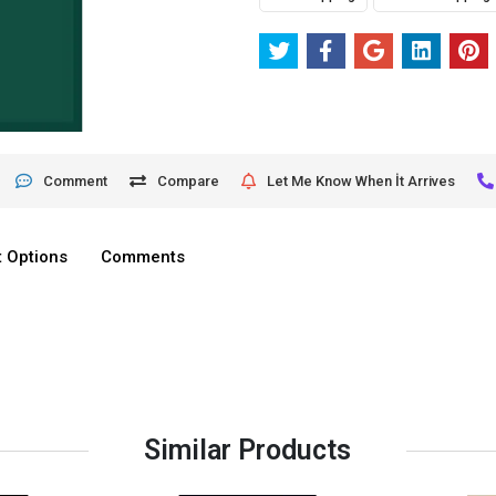
Comment
Compare
Let Me Know When İt Arrives
 Options
Comments
Similar Products