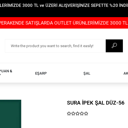
İMİZDE 3000 TL ve ÜZERİ ALIŞVERİŞİNİZE SEPETTE %20 İNDİR
ENDE SATIŞLARDA OUTLET ÜRÜNLERİMİZDE 3000 TL ve ÜZE
PUAN &
EŞARP
ŞAL
A
Y
SURA İPEK ŞAL DÜZ-56