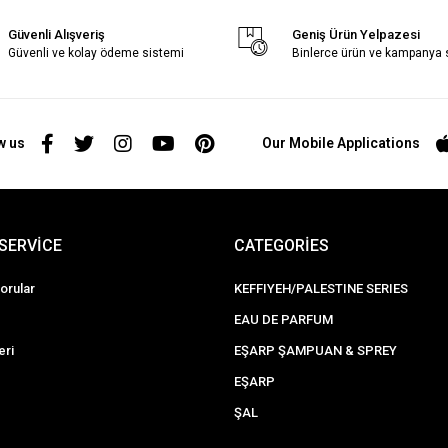
Güvenli Alışveriş
Geniş Ürün Yelpazesi
Güvenli ve kolay ödeme sistemi
Binlerce ürün ve kampanya
w us
Our Mobile Applications
SERVİCE
CATEGORİES
orular
KEFFIYEH/PALESTINE SERIES
EAU DE PARFUM
eri
EŞARP ŞAMPUAN & SPREY
EŞARP
ŞAL