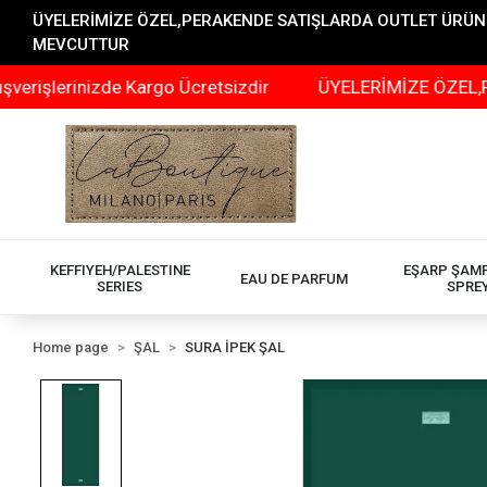
ÜYELERİMİZE ÖZEL,PERAKENDE SATIŞLARDA OUTLET ÜRÜNLER
MEVCUTTUR
şlerinizde Kargo Ücretsizdir
ÜYELERİMİZE ÖZEL,PERAK
KEFFIYEH/PALESTINE
EŞARP ŞAM
EAU DE PARFUM
SERIES
SPRE
Home page
ŞAL
SURA İPEK ŞAL