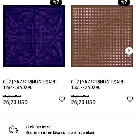
%7
%7
GÜZ | YAZ SERİNLİĞİ EŞARP
GÜZ | YAZ SERİNLİĞİ EŞARP
1284-08 90X90
1560-22 90X90
28,32 USD
28,32 USD
26,23 USD
26,23 USD
Hızlı Teslimat
Siparişleriniz en kısa sürede elinize ulaşır.