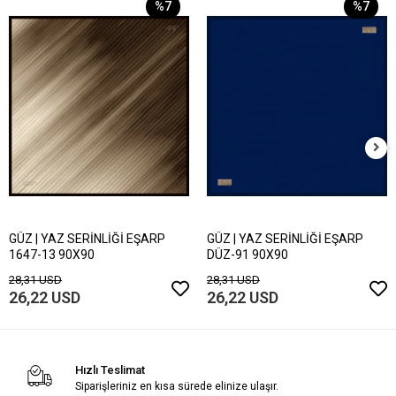
%7
%7
GÜZ | YAZ SERİNLİĞİ EŞARP
GÜZ | YAZ SERİNLİĞİ EŞARP
1647-13 90X90
DÜZ-91 90X90
28,31 USD
28,31 USD
26,22 USD
26,22 USD
Hızlı Teslimat
Siparişleriniz en kısa sürede elinize ulaşır.