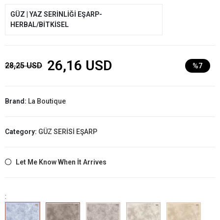
GÜZ | YAZ SERİNLİĞİ EŞARP-
HERBAL/BİTKİSEL
26,16 USD
28,25 USD
%7
Brand:
La Boutique
Category:
GÜZ SERİSİ EŞARP
Let Me Know When İt Arrives
: