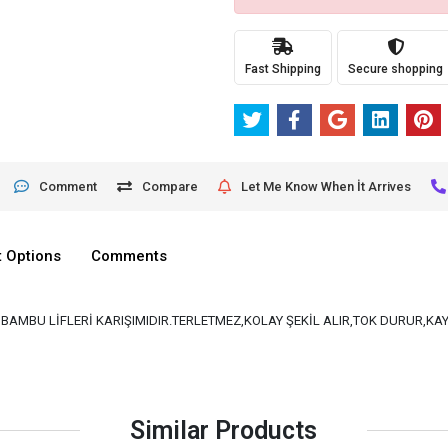
Fast Shipping
Secure shopping
Comment
Compare
Let Me Know When İt Arrives
 Options
Comments
VE BAMBU LİFLERİ KARIŞIMIDIR.TERLETMEZ,KOLAY ŞEKİL ALIR,TOK DURUR,K
Similar Products