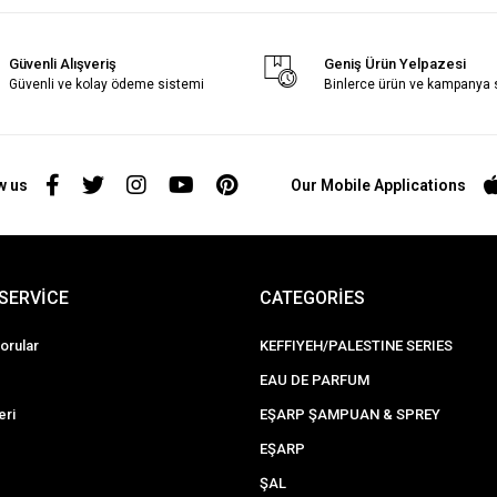
Güvenli Alışveriş
Geniş Ürün Yelpazesi
Güvenli ve kolay ödeme sistemi
Binlerce ürün ve kampanya
w us
Our Mobile Applications
SERVİCE
CATEGORİES
orular
KEFFIYEH/PALESTINE SERIES
EAU DE PARFUM
eri
EŞARP ŞAMPUAN & SPREY
EŞARP
ŞAL