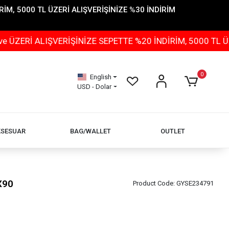
İM, 5000 TL ÜZERİ ALIŞVERİŞİNİZE %30 İNDİRİM
VERİŞİNİZE SEPETTE %20 İNDİRİM, 5000 TL ÜZERİ ALIŞV
0
English
USD - Dolar
KSESUAR
BAG/WALLET
OUTLET
X90
Product Code:
GYSE234791