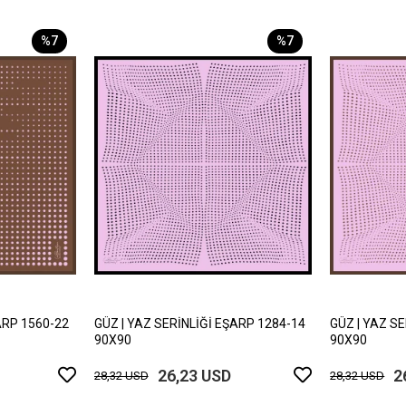
%7
%7
ARP 1560-22
GÜZ | YAZ SERİNLİĞİ EŞARP 1284-14
GÜZ | YAZ S
90X90
90X90
26,23 USD
2
28,32 USD
28,32 USD