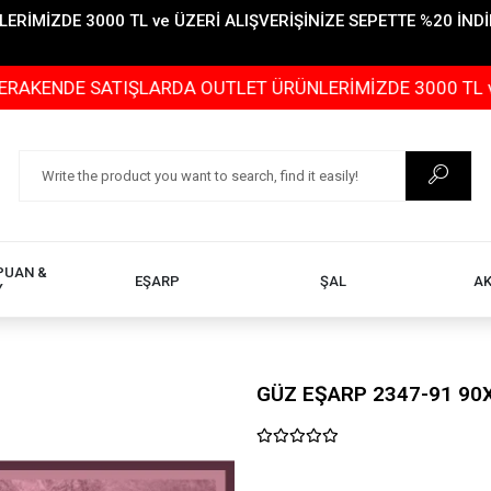
İMİZDE 3000 TL ve ÜZERİ ALIŞVERİŞİNİZE SEPETTE %20 İNDİR
TIŞLARDA OUTLET ÜRÜNLERİMİZDE 3000 TL ve ÜZERİ ALIŞ
PUAN &
EŞARP
ŞAL
A
Y
GÜZ EŞARP 2347-91 90