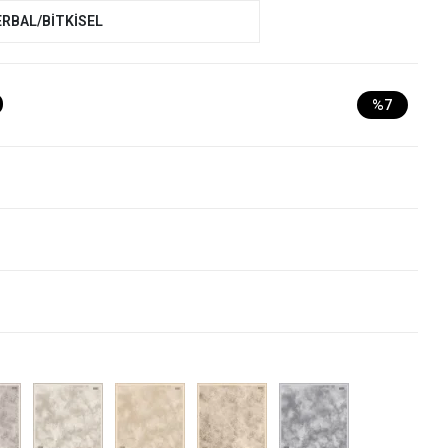
ERBAL/BİTKİSEL
D
%7