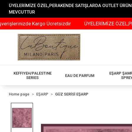
ÜYELERİMİZE ÖZEL,PERAKENDE SATIŞLARDA OUTLET ÜRÜNLER
MEVCUTTUR
de Kargo Ücretsizdir
ÜYELERİMİZE ÖZEL,PERAKENDE SA
KEFFIYEH/PALESTINE
EŞARP ŞAM
EAU DE PARFUM
SERIES
SPRE
Home page
EŞARP
GÜZ SERİSİ EŞARP