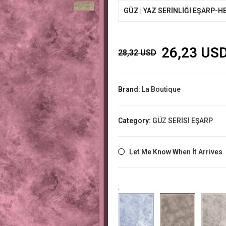
GÜZ | YAZ SERİNLİĞİ EŞARP-H
26,23 US
28,32 USD
Brand:
La Boutique
Category:
GÜZ SERİSİ EŞARP
Let Me Know When İt Arrives
: