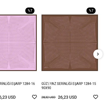
%7
%7
G
9
2
ERİNLİĞİ EŞARP 1284-16
GÜZ | YAZ SERİNLİĞİ EŞARP 1284-15
90X90
6,23 USD
26,23 USD
28,32 USD