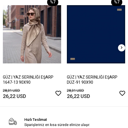
%7
%7
GÜZ | YAZ SERİNLİĞİ EŞARP
GÜZ | YAZ SERİNLİĞİ EŞARP
1647-13 90X90
DÜZ-91 90X90
28,31 USD
28,31 USD
26,22 USD
26,22 USD
Hızlı Teslimat
Siparişleriniz en kısa sürede elinize ulaşır.