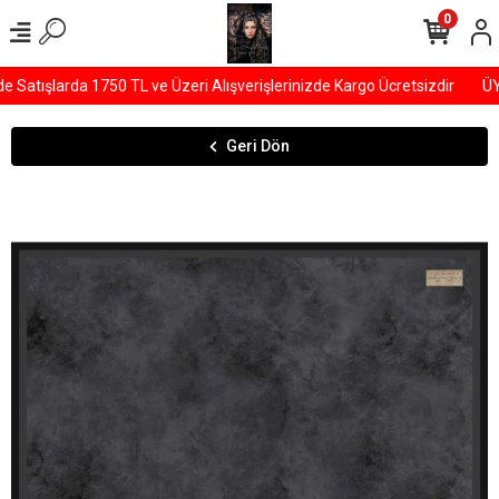
0
tışlarda 1750 TL ve Üzeri Alışverişlerinizde Kargo Ücretsizdir
ÜYEL
Geri Dön