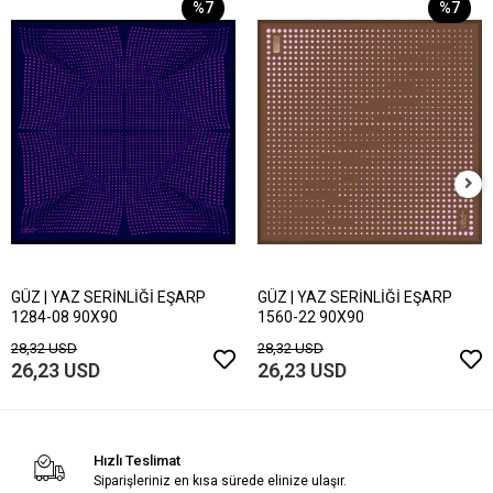
%7
%7
GÜZ | YAZ SERİNLİĞİ EŞARP
GÜZ | YAZ SERİNLİĞİ EŞARP
1284-08 90X90
1560-22 90X90
28,32 USD
28,32 USD
26,23 USD
26,23 USD
Hızlı Teslimat
Siparişleriniz en kısa sürede elinize ulaşır.