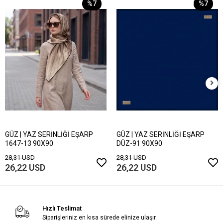
%7
%7
GÜZ | YAZ SERİNLİĞİ EŞARP
GÜZ | YAZ SERİNLİĞİ EŞARP
1647-13 90X90
DÜZ-91 90X90
28,31 USD
28,31 USD
26,22 USD
26,22 USD
Hızlı Teslimat
Siparişleriniz en kısa sürede elinize ulaşır.