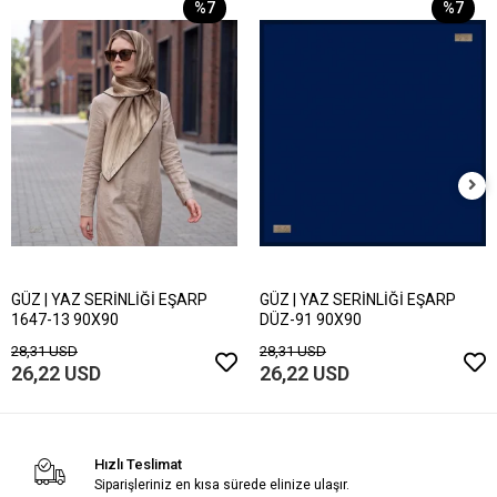
%7
%7
GÜZ | YAZ SERİNLİĞİ EŞARP
GÜZ | YAZ SERİNLİĞİ EŞARP
1647-13 90X90
DÜZ-91 90X90
28,31 USD
28,31 USD
26,22 USD
26,22 USD
Hızlı Teslimat
Siparişleriniz en kısa sürede elinize ulaşır.