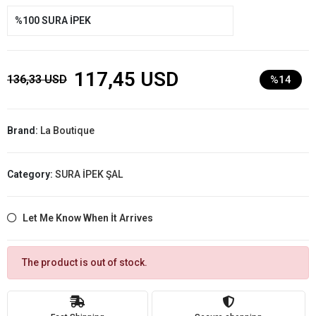
%100 SURA İPEK
117,45 USD
136,33 USD
%14
Brand:
La Boutique
Category:
SURA İPEK ŞAL
Let Me Know When İt Arrives
The product is out of stock.