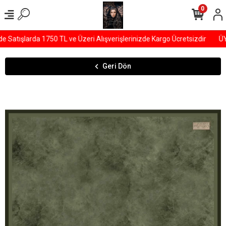
0
tışlarda 1750 TL ve Üzeri Alışverişlerinizde Kargo Ücretsizdir
ÜYEL
Geri Dön