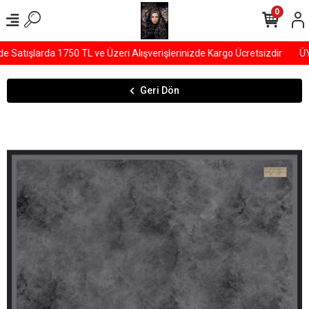
0
tışlarda 1750 TL ve Üzeri Alışverişlerinizde Kargo Ücretsizdir
ÜYEL
Geri Dön