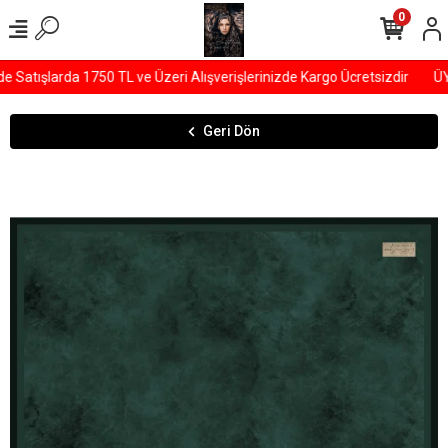
0
tışlarda 1750 TL ve Üzeri Alışverişlerinizde Kargo Ücretsizdir
ÜYEL
Geri Dön