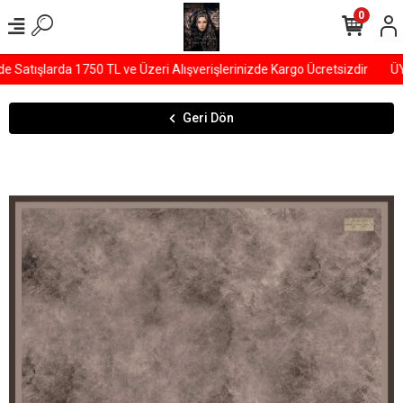
0
tışlarda 1750 TL ve Üzeri Alışverişlerinizde Kargo Ücretsizdir
ÜYEL
Geri Dön