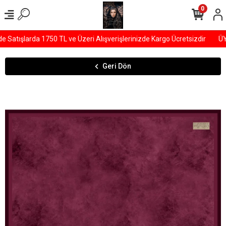
0
tışlarda 1750 TL ve Üzeri Alışverişlerinizde Kargo Ücretsizdir
ÜYEL
Geri Dön